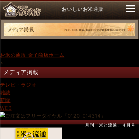
おいしいお米通販
お米の通販 金子商店ホーム
>
メディア掲載
テレビ・ラジオ
雑誌
新聞
WEB
月刊「米と流通」４月号