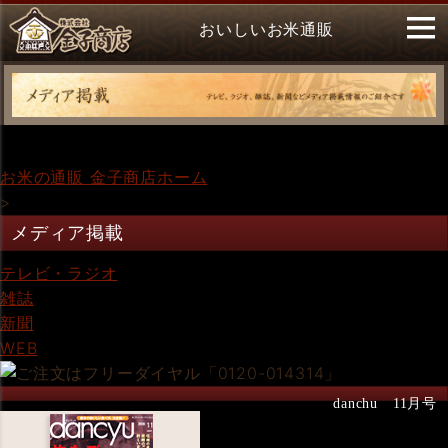
おいしいお米通販
お米の通販 金子商店ホーム
>
メディア掲載
テレビ・ラジオ
雑誌
新聞
WEB
danchu 11月号