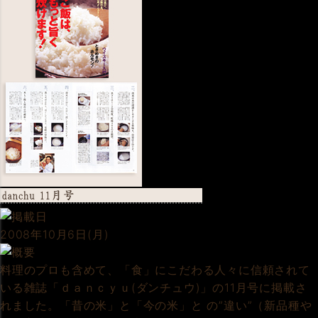
2008年10月6日(月)
料理のプロも含めて、「食」にこだわる人々に信頼されて
いる雑誌「ｄａｎｃｙｕ(ダンチュウ)」の11月号に掲載さ
れました。「昔の米」と「今の米」と の”違い”（新品種や