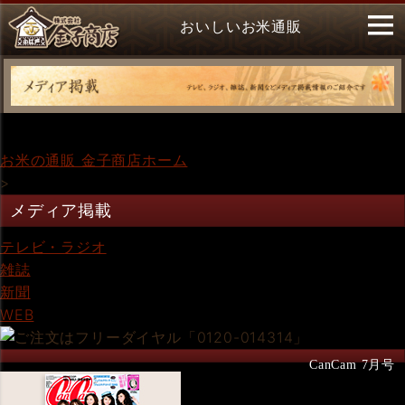
おいしいお米通販
お米の通販 金子商店ホーム
>
メディア掲載
テレビ・ラジオ
雑誌
新聞
WEB
CanCam 7月号