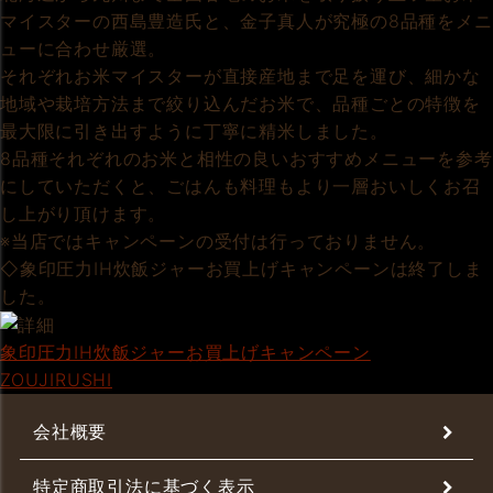
マイスターの西島豊造氏と、金子真人が究極の8品種をメニ
ューに合わせ厳選。
それぞれお米マイスターが直接産地まで足を運び、細かな
地域や栽培方法まで絞り込んだお米で、品種ごとの特徴を
最大限に引き出すように丁寧に精米しました。
8品種それぞれのお米と相性の良いおすすめメニューを参考
にしていただくと、ごはんも料理もより一層おいしくお召
し上がり頂けます。
※当店ではキャンペーンの受付は行っておりません。
◇象印圧力IH炊飯ジャーお買上げキャンペーンは終了しま
した。
象印圧力IH炊飯ジャーお買上げキャンペーン
ZOUJIRUSHI
会社概要
特定商取引法に基づく表示