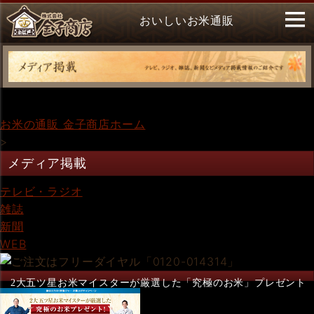
おいしいお米通販
お米の通販 金子商店ホーム
>
メディア掲載
テレビ・ラジオ
雑誌
新聞
WEB
2大五ツ星お米マイスターが厳選した「究極のお米」プレゼント