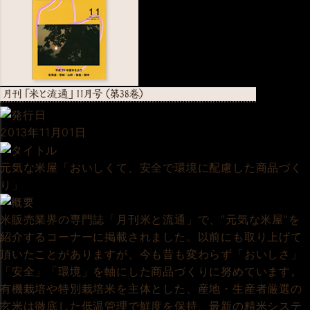
2013年11月01日
元気な米屋「おいしくて、安全で環境に配慮した商品づく
り」
米販売業界の専門誌「月刊米と流通」で、“元気な米屋”を
紹介するコーナーに掲載されました。以前にも取り上げて
頂いたことがありますが、今も昔も変わらず「おいしさ」
「安全」「環境」を軸にした商品づくりに努めています。
有機栽培や特別栽培米を主体とした、産地・生産者厳選の
玄米は徹底した低温管理で鮮度を保持、最新の精米システ