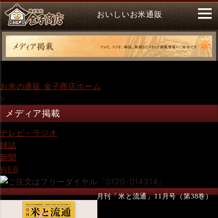
おいしいお米通販
お米の通販 金子商店ホーム
>
メディア掲載
テレビ・ラジオ
雑誌
新聞
WEB
月刊「米と流通」11月号（第38巻）