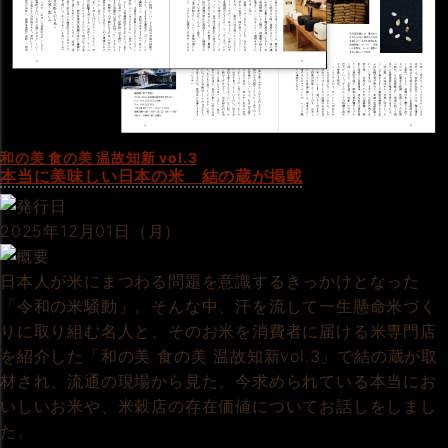
和の美 食の美 温故知新 vol.3
本当に美味しい日本の米 結の蔵が掲載
2025年12月01日（月）
日本人が米にまつわる問題を意識するきっかけとなった
「令和の米騒動」。そんな中、汗を流して一生懸命米づく
りに取り組む名人と、そのお米を消費者に届ける米専門店
を紹介した「和の美 食の美 温故知新vol.3」で結の蔵が取
材され、流通の現場から見た、今求められている本当にお
いしいお米や、米穀店の存在価値についてお話しをしまし
た。