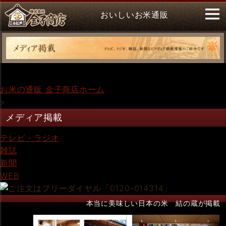
おいしいお米通販
お米の通販 金子商店ホーム
>
メディア掲載
テレビ・ラジオ
雑誌
新聞
WEB
本当に美味しい日本の米 結の蔵が掲載