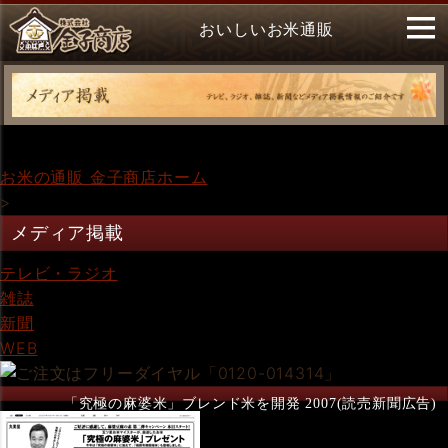
おいしいお米通販
お米の通販 金子商店ホーム
>
メディア掲載
テレビ・ラジオ
雑誌
新聞
WEB
「究極の麻婆米」ブレンド米を開発 2007(読売新聞広告)