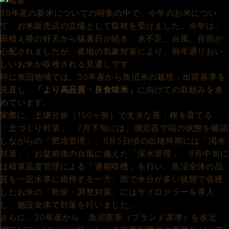
30年産の新米についての特集の中で、今年のお米につい
て、お米販売店の立場として取材を受けました。今年は、
田植え後の好天から猛暑日が続き、水不足、台風、長雨が
心配されましたが、産地の気象対策により、例年通りおい
しいお米が収穫される見通しです。
特に魚沼地域では、30年産から魚沼米の栽培・出荷基準を
見直し、
「より高品質・良食味米」
に向けての取組みを進
めています。
実際に、土壌分析（150ヶ所）で丈夫な茎・根を育てる
「土づくり対策」、7月下旬には、測定器で稲の状態を確認
しながらの「肥培管理」、8月5日頃の出穂時期には「渇水
対策」、お盆前後の台風に備えた「深水管理」、9月中旬に
は積算温度管理による「適期収穫」を行い、魚沼全体の品
質を一定水準に維持する一方、雨で水分が多い状態で収穫
したお米の「乾燥・調整対策」にはサイロクラーを導入
し、施設全体で対策を行いました。
さらに、30年産から、魚沼憲章（ブランド基準）を改定、