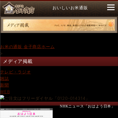
おいしいお米通販
お米の通販 金子商店ホーム
>
メディア掲載
テレビ・ラジオ
雑誌
新聞
WEB
NHKニュース「おはよう日本」