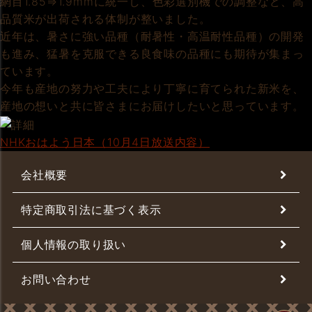
網目1.85⇒1.9mmに統一し、色彩選別機での調整など、高
品質米が出荷される体制が整いました。
近年は、暑さに強い品種（耐暑性・高温耐性品種）の開発
も進み、猛暑を克服できる良食味の品種にも期待が集まっ
ています。
今年も産地の努力や工夫により丁寧に育てられた新米を、
産地の想いと共に皆さまにお届けしたいと思っています。
NHKおはよう日本（10月4日放送内容）
会社概要
特定商取引法に基づく表示
個人情報の取り扱い
お問い合わせ