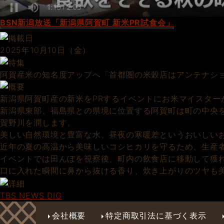
BSN新潟放送「新潟県阿賀町 新米PR試食会」
2025年10月10日（金）
阿賀産米の知名度アップへ「首都圏の米穀店はアンテナシ
新潟県阿賀町産の新米をPRするイベントにお米マイスター
新潟県東部、福島県との県境に位置する阿賀町は町の中央
賀野川を潤します。
美しい自然環境と豊富な水、昼夜の寒暖差というおいしい
近年の夏の高温から美味しいコシヒカリを守るため、生産
イベントでは田んぼを視察後、町内の飲食店に移動して獲
口に入れた瞬間に鼻から抜ける香り、炊き上がりのツヤも
TBS NEWS DIG
会社概要
特定商取引法に基づく表示