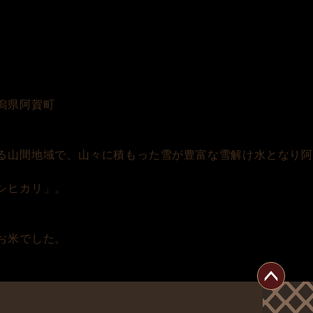
潟県阿賀町
る山間地域で、山々に積もった雪が豊富な雪解け水となり
シヒカリ」。
。
お米でした。
ペー