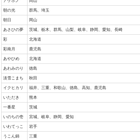
アケボノ
岡山
朝の光
群馬、埼玉
朝日
岡山
あさひの夢
茨城、栃木、群馬、山梨、岐阜、静岡、愛知、長崎
彩
北海道
彩南月
鹿児島
あやひめ
北海道
あわみのり
徳島
淡雪こまち
秋田
イクヒカリ
福井、三重、和歌山、徳島、高知、鹿児島
いただき
熊本
一番星
茨城
いのちの壱
宮城、岐阜、静岡、愛知
いわてっこ
岩手
うこん錦
三重