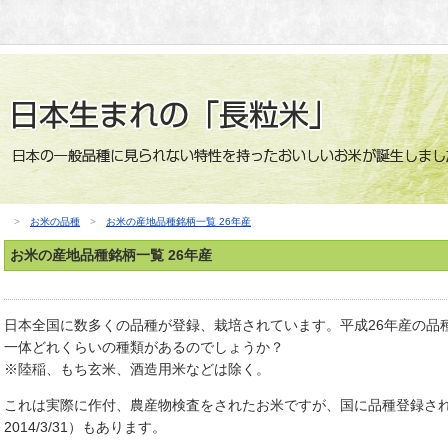
>
お米の品種
>
お米の産地品種銘柄一覧 26年産
お米の産地品種銘柄一覧 26年産
日本全国に数多くの品種が登録、栽培されています。平成26年産の品
一体どれくらいの種類があるのでしょうか？
※陸稲、もち玄米、酒造用米などは除く。
これは実際に作付、農産物検査をされたお米ですが、国に品種登録さ
2014/3/31）もあります。