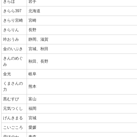
きらほ
岩手
きらら397
北海道
きらり宮崎
宮崎
きらりん
長野
吟おうみ
静岡、滋賀
金のいぶき
宮城、秋田
きんのめぐ
秋田、長野
み
金光
岐阜
くまさんの
熊本
力
黒むすび
富山
元気つくし
福岡
げんきまる
宮城
こいごころ
愛媛
恋ほのか
青森