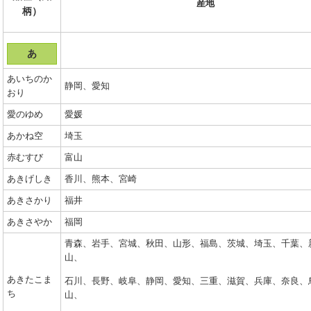
産地
柄）
あ
あいちのか
静岡、愛知
おり
愛のゆめ
愛媛
あかね空
埼玉
赤むすび
富山
あきげしき
香川、熊本、宮崎
あきさかり
福井
あきさやか
福岡
青森、岩手、宮城、秋田、山形、福島、茨城、埼玉、千葉、
山、
あきたこま
石川、長野、岐阜、静岡、愛知、三重、滋賀、兵庫、奈良、
ち
山、