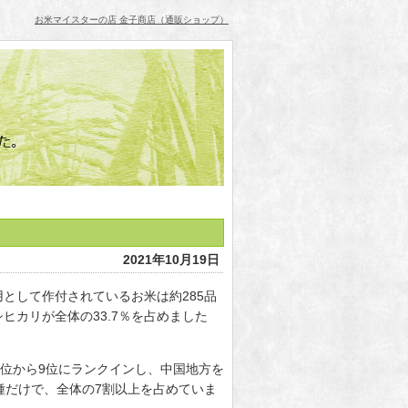
お米マイスターの店 金子商店（通販ショップ）
2021年10月19日
として作付されているお米は約285品
カリが全体の33.7％を占めました
1位から9位にランクインし、中国地方を
種だけで、全体の7割以上を占めていま