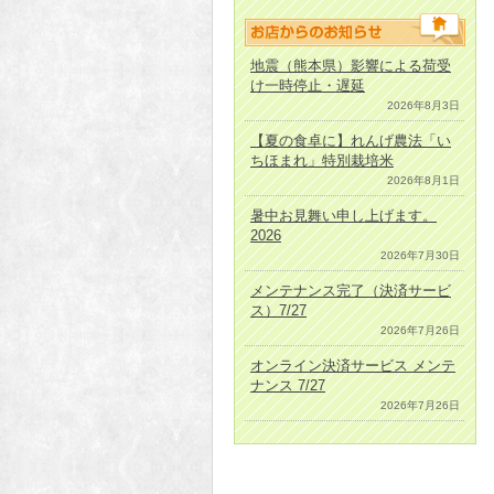
地震（熊本県）影響による荷受
け一時停止・遅延
2026年8月3日
【夏の食卓に】れんげ農法「い
ちほまれ」特別栽培米
2026年8月1日
暑中お見舞い申し上げます。
2026
2026年7月30日
メンテナンス完了（決済サービ
ス）7/27
2026年7月26日
オンライン決済サービス メンテ
ナンス 7/27
2026年7月26日