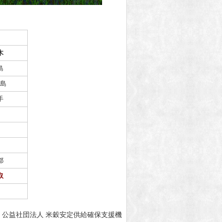
木
島
島
手
都
取
公益社団法人 米穀安定供給確保支援機