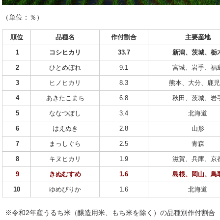
（単位：％）
順位
品種名
作付割合
主要産地
1
コシヒカリ
33.7
新潟、茨城、栃
2
ひとめぼれ
9.1
宮城、岩手、福
3
ヒノヒカリ
8.3
熊本、大分、鹿児
4
あきたこまち
6.8
秋田、茨城、岩
5
ななつぼし
3.4
北海道
6
はえぬき
2.8
山形
7
まっしぐら
2.5
青森
8
キヌヒカリ
1.9
滋賀、兵庫、京
9
きぬむすめ
1.6
島根、岡山、鳥
10
ゆめぴりか
1.6
北海道
※令和2年産うるち米（醸造用米、もち米を除く）の品種別作付割合 