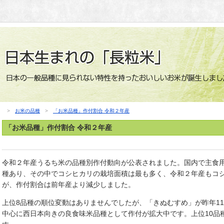
>
お米の品種
>
「お米品種」作付割合 令和２年産
「お米品種」作付割合 令和２年産
令和２年産うるち米の品種別作付動向が公表されました。国内で主食用
種あり、その中でコシヒカリの栽培面積は最も多く、令和２年産もコシヒ
が、作付割合は前年産より減少しました。
上位8品種の順位変動はありませんでしたが、「きぬむすめ」が昨年1
中心に西日本向きの良食味米品種として作付が拡大中です。上位10品