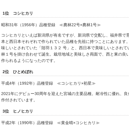
1位 コシヒカリ
昭和31年（1956年）品種登録 ≪農林22号×農林1号≫
コシヒカリといえば新潟県が有名ですが、新潟県で交配し、福井県で
本と西日本それぞれで作られていた品種を先祖に持つことにあります
味しいとされていた「陸羽１３２ 号」と、西日本で美味しいとされて
林１号を掛け合わせて誕生。栽培地域と美味しさ両面で、西と東の良い
作られるようになったのです。
2位 ひとめぼれ
平成4年（1992年）品種登録 ≪コシヒカリ×初星≫
2021年にデビュー30周年を迎えた宮城の主要品種。耐冷性に優れ、
作付されています。
3位 ヒノヒカリ
平成2年（1990年）品種登録 ≪黄金晴×コシヒカリ≫