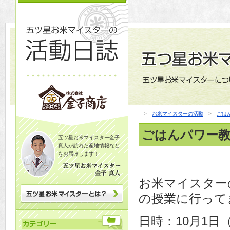
>
お米マイスターの活動
>
ごは
ごはんパワー教
五ツ星お米マイスター金子
真人が訪れた産地情報など
をお届けします！
お米マイスター
の授業に行って
日時：10月1日（