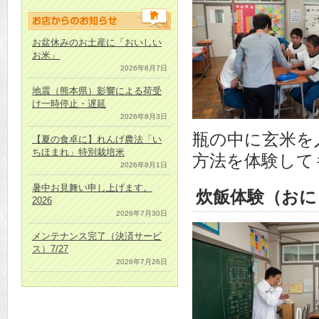
お盆休みのお土産に「おいしい
お米」
2026年8月7日
地震（熊本県）影響による荷受
け一時停止・遅延
2026年8月3日
瓶の中に玄米を
【夏の食卓に】れんげ農法「い
ちほまれ」特別栽培米
方法を体験して
2026年8月1日
暑中お見舞い申し上げます。
炊飯体験（おに
2026
2026年7月30日
メンテナンス完了（決済サービ
ス）7/27
2026年7月26日