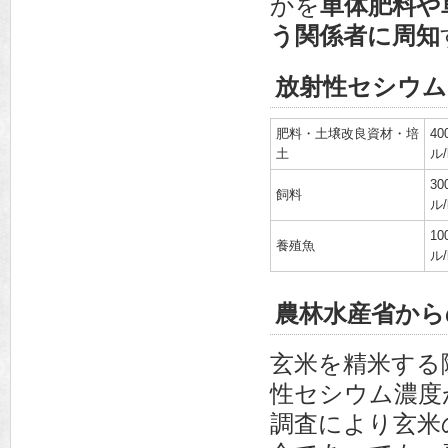
かを
単体肥料や
う関係者に周知
放射性セシウム
肥料・土壌改良資材・培
4
土
ル/
3
飼料
ル/
1
養殖魚
ル/
農林水産省から
玄米を精米する
性セシウム濃度
調査により玄米