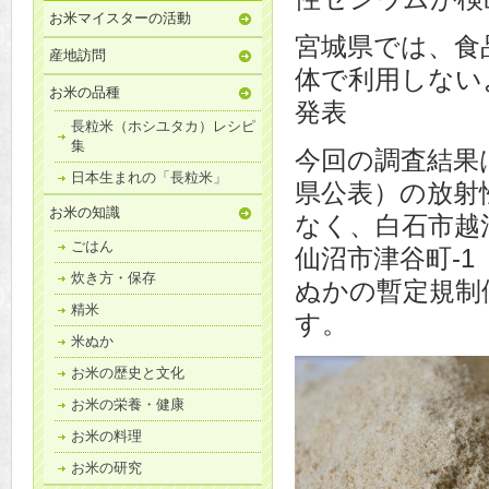
お米マイスターの活動
宮城県では、食
産地訪問
体で利用しないよ
お米の品種
発表
長粒米（ホシユタカ）レシピ
集
今回の調査結果
日本生まれの「長粒米」
県公表）の放射
お米の知識
なく、白石市越河
ごはん
仙沼市津谷町-1
炊き方・保存
ぬかの暫定規制
精米
す。
米ぬか
お米の歴史と文化
お米の栄養・健康
お米の料理
お米の研究