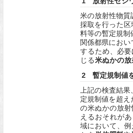
1 放射性セシ
米の放射性物質
採取を行った区
料等の暫定規制
関係都県におい
するため、必要
じる
米ぬかの放
2 暫定規制値
上記の検査結果
定規制値を超え
の米ぬかの放射
えるおそれがあ
域において、例