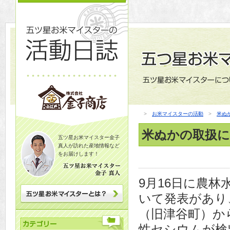
>
お米マイスターの活動
>
米ぬ
米ぬかの取扱に
五ツ星お米マイスター金子
真人が訪れた産地情報など
をお届けします！
9月16日に農
いて発表があり
（旧津谷町）か
性セシウムが検