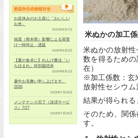
お盆休みのお土産に「おいしい
お米」
2026年8月7日
米ぬかの加工係
地震（熊本県）影響による荷受
け一時停止・遅延
米ぬかの放射性
2026年8月3日
数を得るための
【夏の食卓に】れんげ農法「い
ちほまれ」特別栽培米
在）
2026年8月1日
※加工係数：玄
暑中お見舞い申し上げます。
放射性セシウム
2026
2026年7月30日
結果が得られる
メンテナンス完了（決済サービ
ス）7/27
そのため、関係
2026年7月26日
す。