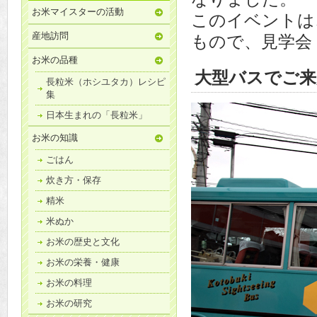
お米マイスターの活動
このイベントは
産地訪問
もので、見学会
お米の品種
大型バスでご来
長粒米（ホシユタカ）レシピ
集
日本生まれの「長粒米」
お米の知識
ごはん
炊き方・保存
精米
米ぬか
お米の歴史と文化
お米の栄養・健康
お米の料理
お米の研究