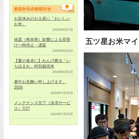
お盆休みのお土産に「おいしい
お米」
2026年8月7日
五ツ星お米マイ
地震（熊本県）影響による荷受
け一時停止・遅延
2026年8月3日
【夏の食卓に】れんげ農法「い
ちほまれ」特別栽培米
2026年8月1日
暑中お見舞い申し上げます。
2026
2026年7月30日
メンテナンス完了（決済サービ
ス）7/27
2026年7月26日