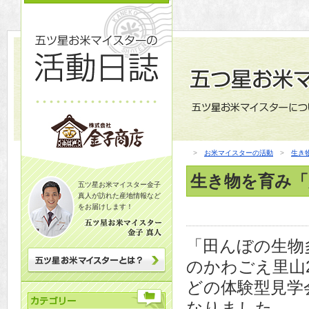
>
お米マイスターの活動
>
生き
生き物を育み「
五ツ星お米マイスター金子
真人が訪れた産地情報など
をお届けします！
「田んぼの生物
のかわごえ里山
どの体験型見学
なりました。