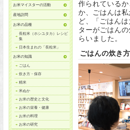
作られているか
お米マイスターの活動
か、ごはんは私
産地訪問
ど、「ごはんは
お米の品種
ターがごはんの
長粒米（ホシユタカ）レシピ
らいました。
集
日本生まれの「長粒米」
ごはんの炊き方
お米の知識
ごはん
炊き方・保存
精米
米ぬか
お米の歴史と文化
お米の栄養・健康
お米の料理
お米の研究