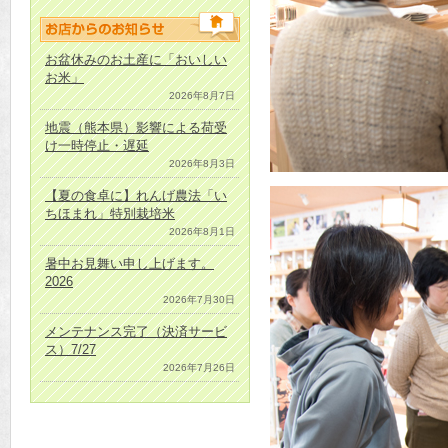
お盆休みのお土産に「おいしい
お米」
2026年8月7日
地震（熊本県）影響による荷受
け一時停止・遅延
2026年8月3日
【夏の食卓に】れんげ農法「い
ちほまれ」特別栽培米
2026年8月1日
暑中お見舞い申し上げます。
2026
2026年7月30日
メンテナンス完了（決済サービ
ス）7/27
2026年7月26日