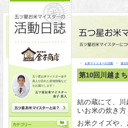
>
お米マイスターの活動
>
第1
第10回川越まち
五ツ星お米マイスター金子
真人が訪れた産地情報など
をお届けします！
結の蔵にて、川
いお米の炊き方
お米クイズや、