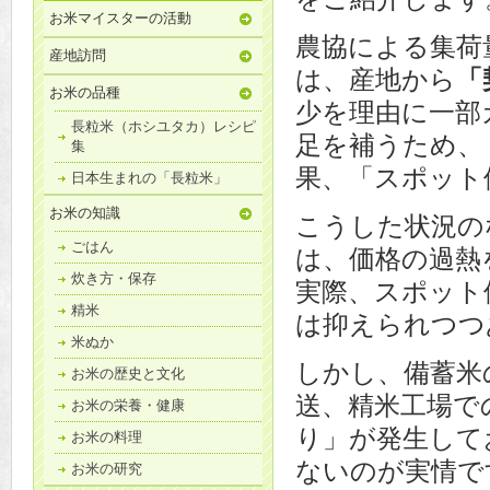
お米マイスターの活動
農協による集荷
産地訪問
は、産地から
「
お米の品種
少を理由に一部
長粒米（ホシユタカ）レシピ
足を補うため、
集
果、「スポット
日本生まれの「長粒米」
お米の知識
こうした状況の
ごはん
は、価格の過熱
炊き方・保存
実際、スポット
精米
は抑えられつつ
米ぬか
しかし、備蓄米
お米の歴史と文化
送、精米工場で
お米の栄養・健康
り」が発生して
お米の料理
ないのが実情で
お米の研究