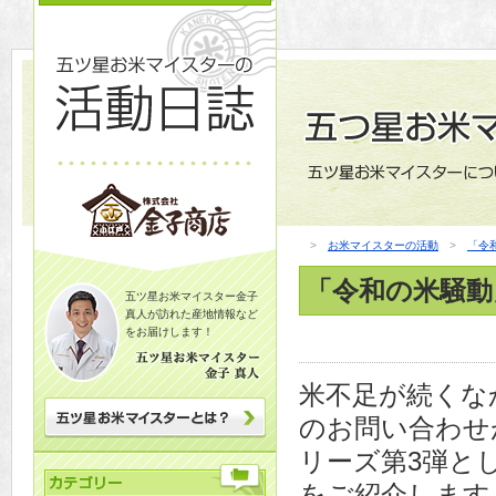
>
お米マイスターの活動
>
「令
「令和の米騒動
五ツ星お米マイスター金子
真人が訪れた産地情報など
をお届けします！
米不足が続くな
のお問い合わせ
リーズ第3弾と
をご紹介します