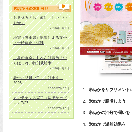
お盆休みのお土産に「おいしい
お米」
2026年8月7日
地震（熊本県）影響による荷受
け一時停止・遅延
2026年8月3日
【夏の食卓に】れんげ農法「い
ちほまれ」特別栽培米
2026年8月1日
暑中お見舞い申し上げます。
2026
2026年7月30日
米ぬかをサプリメント
メンテナンス完了（決済サービ
米ぬかで腸活しよう 
ス）7/27
2026年7月26日
米ぬかの油分で潤いを
米ぬかで温熱効果を 