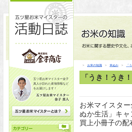
>
お米の知識
>
米ぬか
>
「う
「うき！うき
五ツ星お米マイスター金子
真人が訪れた産地情報など
をお届けします！
お米マイスター
ぬか生活」キャ
買上小冊子の配