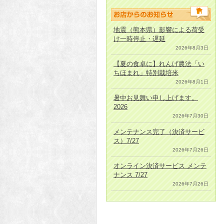
地震（熊本県）影響による荷受
け一時停止・遅延
2026年8月3日
【夏の食卓に】れんげ農法「い
ちほまれ」特別栽培米
2026年8月1日
暑中お見舞い申し上げます。
2026
2026年7月30日
メンテナンス完了（決済サービ
ス）7/27
2026年7月26日
オンライン決済サービス メンテ
ナンス 7/27
2026年7月26日