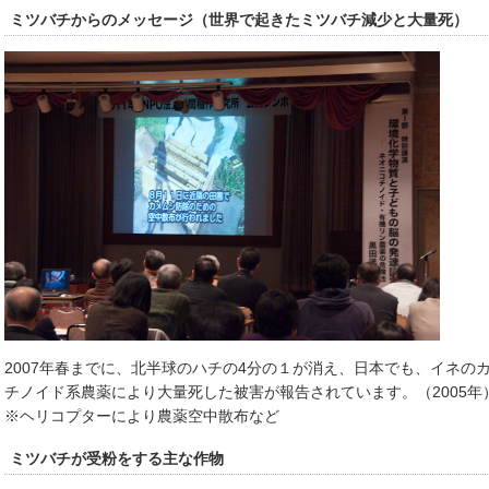
ミツバチからのメッセージ（世界で起きたミツバチ減少と大量死）
2007年春までに、北半球のハチの4分の１が消え、日本でも、イネの
チノイド系農薬により大量死した被害が報告されています。（2005年
※ヘリコプターにより農薬空中散布など
ミツバチが受粉をする主な作物