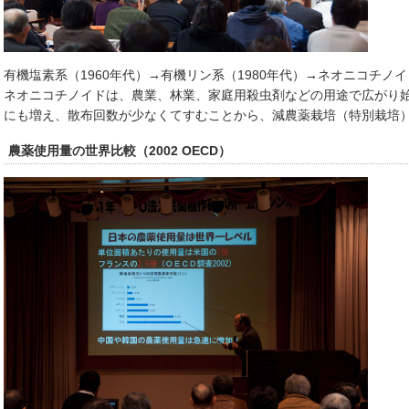
有機塩素系（1960年代）→有機リン系（1980年代）→ネオニコチノイ
ネオニコチノイドは、農業、林業、家庭用殺虫剤などの用途で広がり始
にも増え、散布回数が少なくてすむことから、減農薬栽培（特別栽培
農薬使用量の世界比較（2002 OECD）