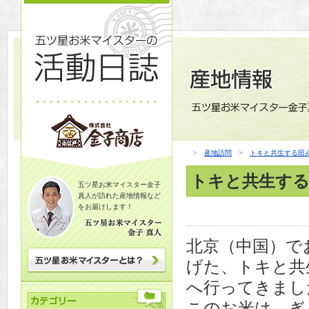
>
産地訪問
>
トキと共生する田
トキと共生する
五ツ星お米マイスター金子
真人が訪れた産地情報など
をお届けします！
北京（中国）で
げた、トキと共
へ行ってきまし
このお米は、ぎ