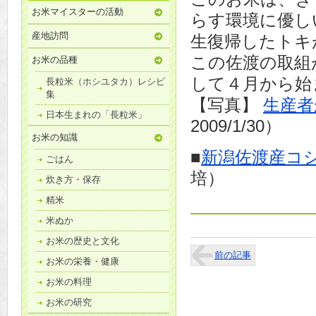
お米マイスターの活動
らす環境に優し
産地訪問
生復帰したトキ
この佐渡の取組
お米の品種
して４月から始
長粒米（ホシユタカ）レシピ
集
【写真】
生産者
日本生まれの「長粒米」
2009/1/30）
お米の知識
■
新潟佐渡産コ
ごはん
培）
炊き方・保存
精米
米ぬか
お米の歴史と文化
前の記事
お米の栄養・健康
お米の料理
お米の研究