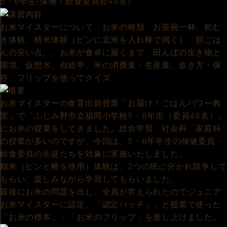
5・6年生(保険・給食委員会48名)
お米マイスターについて、お米の種類、お茶碗一杯、籾む
き体験、精米体験（ビンに玄米を入れ棒で搗く）、朝ごは
んの良い点、、お米が食卓に届くまで、田んぼの生き物と
環境、仮想水、自給率、米の消費量・生産量、炊き方・保
存、フリップを使ってクイズ
お米マイスターの食育出前授業「お届け！ごはんパワー教
室」で「ふじみ野市立福岡小学校5・6年生（委員48名）」
にお米の授業をしてきました。総合学習、社会科、家庭科
の授業が多いのですが、今回は、5・6年年生の保健委員・
給食委員の生徒たちを対象に実施いたしました。
精米（ビンと棒を使用）体験は、2つの班に分かれ競争して
もらい、楽しみながら学習してもらいました。
最後にお米の問題を出し、全員が答えられたのでジュニア
お米マイスターに認定。「認定バッチ」」と授業で使った
「お米の標本」・「お米のフリップ」を差し上げました。