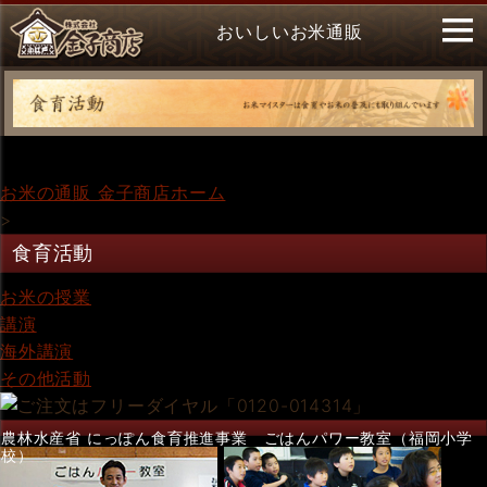
おいしいお米通販
お米の通販 金子商店ホーム
>
食育活動
お米の授業
講演
海外講演
その他活動
農林水産省 にっぽん食育推進事業 ごはんパワー教室（福岡小学
校）