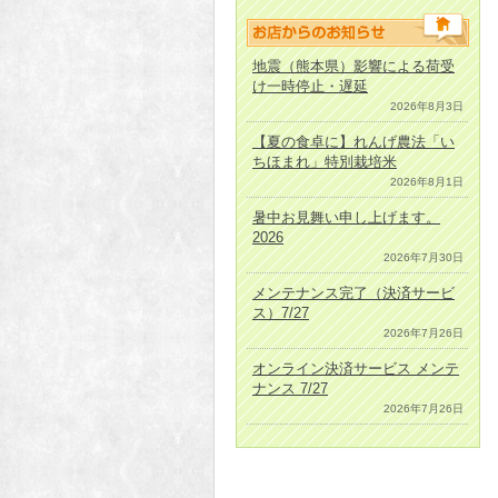
地震（熊本県）影響による荷受
け一時停止・遅延
2026年8月3日
【夏の食卓に】れんげ農法「い
ちほまれ」特別栽培米
2026年8月1日
暑中お見舞い申し上げます。
2026
2026年7月30日
メンテナンス完了（決済サービ
ス）7/27
2026年7月26日
オンライン決済サービス メンテ
ナンス 7/27
2026年7月26日