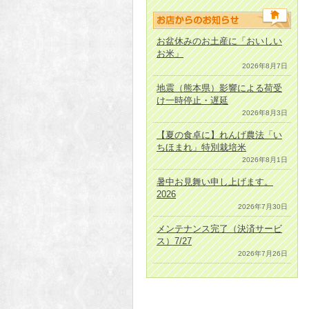
お盆休みのお土産に「おいしい
お米」
2026年8月7日
地震（熊本県）影響による荷受
け一時停止・遅延
2026年8月3日
【夏の食卓に】れんげ農法「い
ちほまれ」特別栽培米
2026年8月1日
暑中お見舞い申し上げます。
2026
2026年7月30日
メンテナンス完了（決済サービ
ス）7/27
2026年7月26日