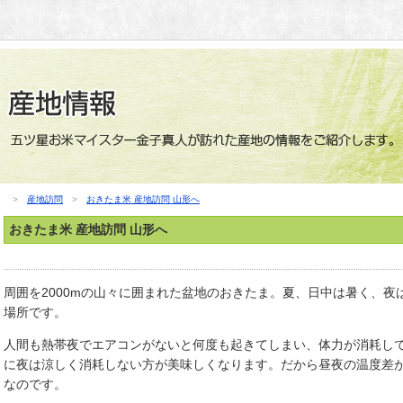
>
産地訪問
>
おきたま米 産地訪問 山形へ
おきたま米 産地訪問 山形へ
周囲を2000mの山々に囲まれた盆地のおきたま。夏、日中は暑く、
場所です。
人間も熱帯夜でエアコンがないと何度も起きてしまい、体力が消耗し
に夜は涼しく消耗しない方が美味しくなります。だから昼夜の温度差
なのです。