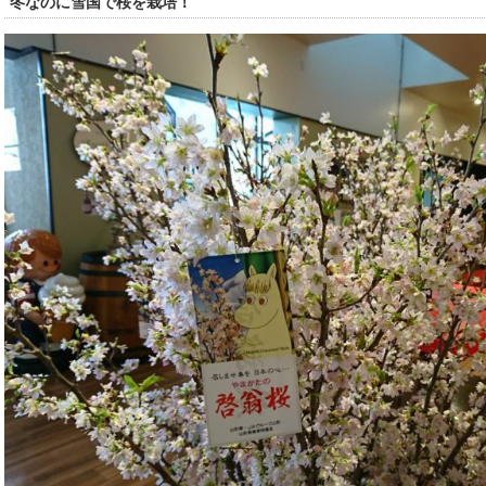
冬なのに雪国で桜を栽培！