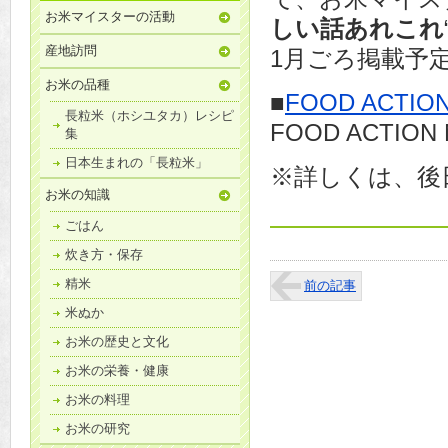
お米マイスターの活動
しい話あれこれ
産地訪問
1月ごろ掲載予
お米の品種
■
FOOD ACTION
長粒米（ホシユタカ）レシピ
FOOD ACTI
集
日本生まれの「長粒米」
※詳しくは、後
お米の知識
ごはん
炊き方・保存
精米
前の記事
米ぬか
お米の歴史と文化
お米の栄養・健康
お米の料理
お米の研究