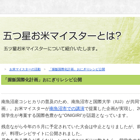
>
お米マイスターの活動
>
「握飯国際化計画」おにぎりレシピ公開
「握飯国際化計画」おにぎりレシピ公開
南魚沼産コシヒカリの普及のため、南魚沼市と国際大学（IUJ）が共
画」。お米マイスターが
南魚沼市での講演
で提案した企画が実現し、2
留学生が考案する国際色豊かな“ONIGIRI”が話題となっています。
残念ながら今年の５月に予定されていた大会は中止となりましたが、前
が、料理レシピサイトに公開されました。