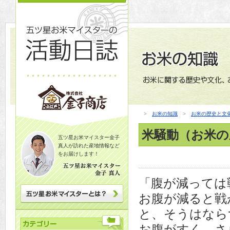
>
お米の知識
>
お米の歴史と文
米騒動（お米の
五ツ星お米マイスター金子
真人が訪れた産地情報など
をお届けします！
「腹が減っては
お腹が減ると戦
と、そうはなら
お腹がすく、さ