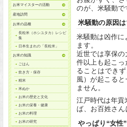
お米マイスターの活動
のが、米騒動で
産地訪問
米騒動の原因は
お米の品種
長粒米（ホシユタカ）レシピ
米騒動は凶作に
集
ます。
日本生まれの「長粒米」
近世では享保の大
お米の知識
件以上も起こっ
ごはん
ることはできず
炊き方・保存
風）が起こると
精米
ません。
米ぬか
お米の歴史と文化
江戸時代は年貢
お米の栄養・健康
ば、お百姓さん
お米の料理
やっぱり“女性
お米の研究