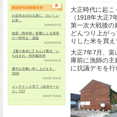
大正時代に起こ
お盆休みのお土産に「おいしい
（1918年大正
お米」
第一次大戦後の
2026年8月7日
どんつり上がっ
地震（熊本県）影響による荷受
け一時停止・遅延
りした米を買え
2026年8月3日
大正7年7月、
【夏の食卓に】れんげ農法「い
ちほまれ」特別栽培米
庫前に漁師の主
2026年8月1日
に抗議デモを行
暑中お見舞い申し上げます。
2026
2026年7月30日
メンテナンス完了（決済サービ
ス）7/27
2026年7月26日