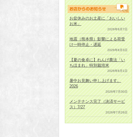
お盆休みのお土産に「おいしい
お米」
2026年8月7日
地震（熊本県）影響による荷受
け一時停止・遅延
2026年8月3日
【夏の食卓に】れんげ農法「い
ちほまれ」特別栽培米
2026年8月1日
暑中お見舞い申し上げます。
2026
2026年7月30日
メンテナンス完了（決済サービ
ス）7/27
2026年7月26日