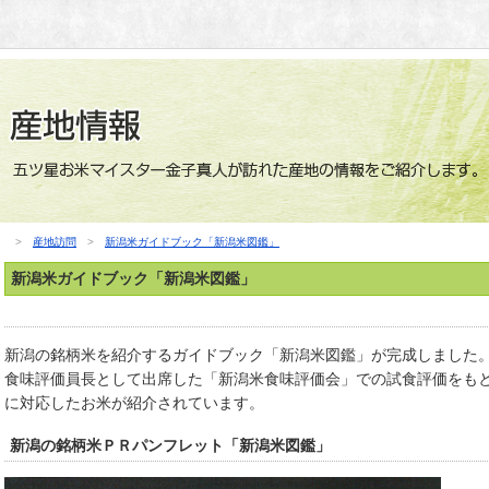
>
産地訪問
>
新潟米ガイドブック「新潟米図鑑」
新潟米ガイドブック「新潟米図鑑」
新潟の銘柄米を紹介するガイドブック「新潟米図鑑」が完成しました
食味評価員長として出席した「新潟米食味評価会」での試食評価をも
に対応したお米が紹介されています。
新潟の銘柄米ＰＲパンフレット「新潟米図鑑」