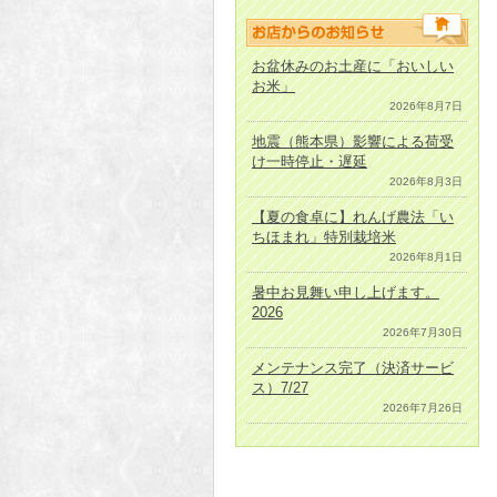
お盆休みのお土産に「おいしい
お米」
2026年8月7日
地震（熊本県）影響による荷受
け一時停止・遅延
2026年8月3日
【夏の食卓に】れんげ農法「い
ちほまれ」特別栽培米
2026年8月1日
暑中お見舞い申し上げます。
2026
2026年7月30日
メンテナンス完了（決済サービ
ス）7/27
2026年7月26日