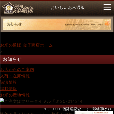
おいしいお米通販
お米の通販 金子商店ホーム
>
お知らせ
お店からのご案内
入荷・在庫情報
講演情報
掲載情報
お米の産地情報
１，０００個発送記念！（一部値下げ）
2005.02.13