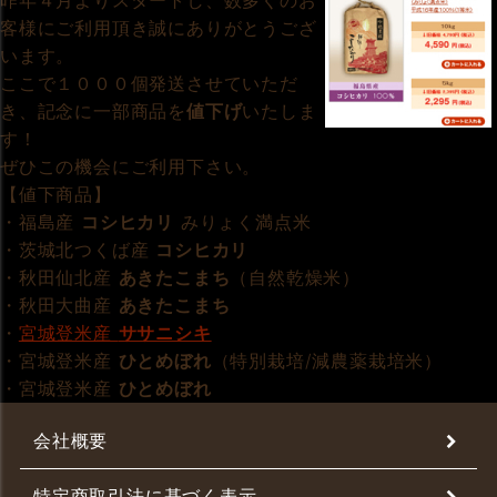
昨年４月よりスタートし、数多くのお
客様にご利用頂き誠にありがとうござ
います。
ここで１０００個発送させていただ
き、記念に一部商品を
値下げ
いたしま
す！
ぜひこの機会にご利用下さい。
【値下商品】
・福島産
コシヒカリ
みりょく満点米
・茨城北つくば産
コシヒカリ
・秋田仙北産
あきたこまち
（自然乾燥米）
・秋田大曲産
あきたこまち
・
宮城登米産
ササニシキ
・宮城登米産
ひとめぼれ
（特別栽培/減農薬栽培米）
・宮城登米産
ひとめぼれ
会社概要
特定商取引法に基づく表示