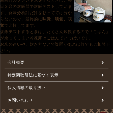
新商品のブレンド米を作るときは、毎
日３台の炊飯器で炊飯テストしていま
す。食味分析計だけを頼ってては分か
らないので、最終的に
味覚、嗅覚、視
覚
で比較してます。
炊飯テストするときは、たくさん炊飯するので「ごはん」
が余ってしまい冷凍庫はごはんでいっぱいです。
お米の違いや、炊き方などで疑問があれば何でもご相談下
さい。
会社概要
特定商取引法に基づく表示
個人情報の取り扱い
お問い合わせ