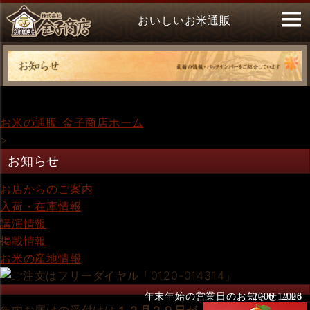
おいしいお米通販
お米の通販 金子商店ホーム
>
お知らせ
お店からのご案内
入荷・在庫情報
講演情報
掲載情報
お米の産地情報
年末年始の営業日のお知らせ 2006
2006.12.28