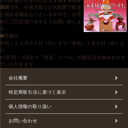
年内お届けの受付けは
１２月２９日が
最終
です。今後天候などの影響で配達
が遅れる場合もございますので、お早
めにご注文頂けますようお願い致しま
す。
■営業日
年内：１２月３１日（日）まで・年始：１月５日（金）よ
り
※1月1日～4日まで「発送・メール」の返信はお休みをさせ
ていただきます。
会社概要
特定商取引法に基づく表示
個人情報の取り扱い
お問い合わせ