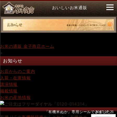
おいしいお米通販
お米の通販 金子商店ホーム
>
お知らせ
お店からのご案内
入荷・在庫情報
講演情報
掲載情報
お米の産地情報
「有機米ぬか」専用シールできました！
2007.07.21