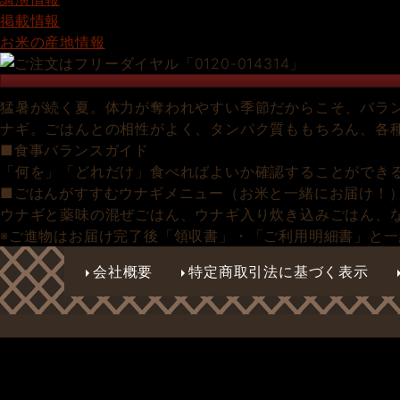
掲載情報
お米の産地情報
猛暑が続く夏。体力が奪われやすい季節だからこそ、バラ
ナギ。ごはんとの相性がよく、タンパク質ももちろん、各
■食事バランスガイド
「何を」「どれだけ」食べればよいか確認することができ
■ごはんがすすむウナギメニュー（お米と一緒にお届け！
ウナギと薬味の混ぜごはん、ウナギ入り炊き込みごはん、
※ご進物はお届け完了後「領収書」・「ご利用明細書」と
会社概要
特定商取引法に基づく表示