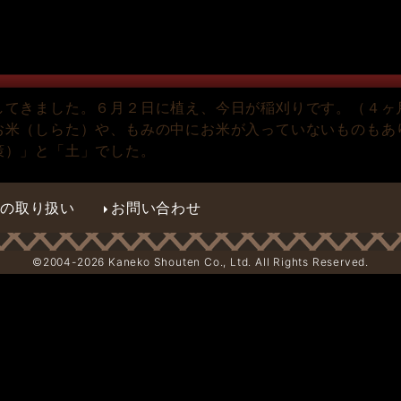
してきました。６月２日に植え、今日が稲刈りです。（４ヶ
お米（しらた）や、もみの中にお米が入っていないものもあ
策）」と「土」でした。
報の取り扱い
お問い合わせ
©2004-
2026 Kaneko Shouten Co., Ltd. All Rights Reserved.