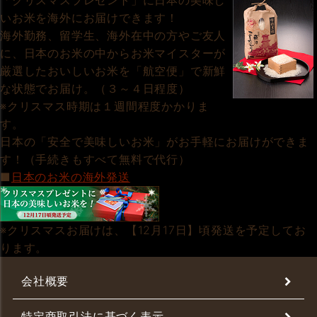
「クリスマスプレゼント」に日本の美味し
いお米を海外にお届けできます！
海外勤務、留学生、海外在中の方やご友人
に、日本のお米の中からお米マイスターが
厳選したおいしいお米を「航空便」で新鮮
な状態でお届け。（３～４日程度）
※クリスマス時期は１週間程度かかりま
す。
日本の「安全で美味しいお米」がお手軽にお届けができま
す！（手続きもすべて無料で代行）
■
日本のお米の海外発送
※クリスマスお届けは、【12月17日】頃発送を予定してお
ります。
会社概要
特定商取引法に基づく表示