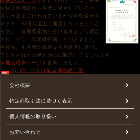
有機JASマーク
を貼る（格付）には、有機
登録認定機関から基準に適合しているか、
表示が適正に行われているか毎年監査が入
ります。今回も適正に運用していると判定
を受け、有機農産物小分け業者として認定
され、本日「認定継続書」が届きました！
今後も、生産者が厳格な生産基準に基づい
て生産されたお米を適正に販売してまいります。
有機栽培米ページ
を更新しました。
360KB (小分け業者継続認定書)
会社概要
特定商取引法に基づく表示
個人情報の取り扱い
お問い合わせ