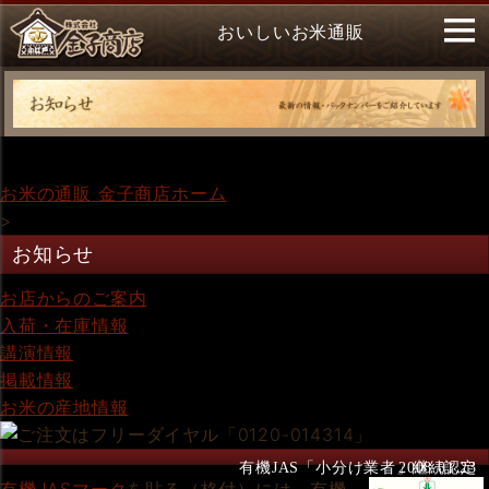
おいしいお米通販
お米の通販 金子商店ホーム
>
お知らせ
お店からのご案内
入荷・在庫情報
講演情報
掲載情報
お米の産地情報
有機JAS「小分け業者」継続認定
2008.01.23