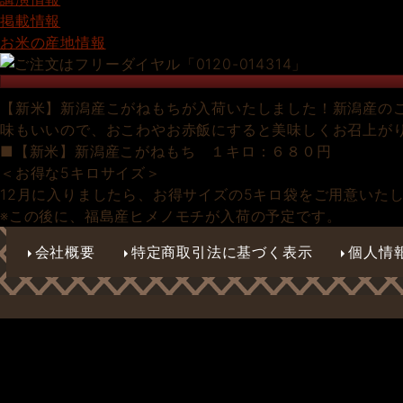
掲載情報
お米の産地情報
【新米】新潟産こがねもちが入荷いたしました！新潟産の
味もいいので、おこわやお赤飯にすると美味しくお召上が
■【新米】新潟産こがねもち １キロ：６８０円
＜お得な5キロサイズ＞
12月に入りましたら、お得サイズの5キロ袋をご用意いたし
※この後に、福島産ヒメノモチが入荷の予定です。
会社概要
特定商取引法に基づく表示
個人情