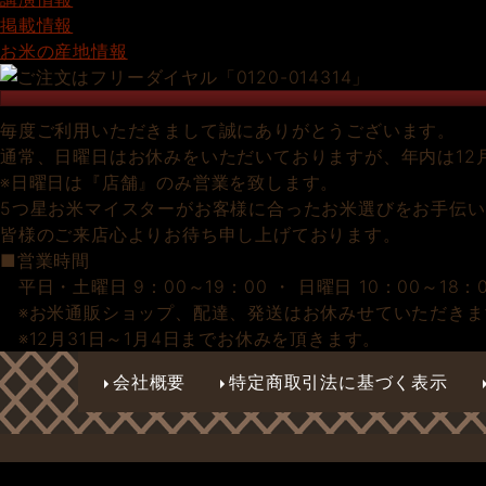
掲載情報
お米の産地情報
毎度ご利用いただきまして誠にありがとうございます。
通常、日曜日はお休みをいただいておりますが、年内は12
※日曜日は『店舗』のみ営業を致します。
5つ星お米マイスターがお客様に合ったお米選びをお手伝
皆様のご来店心よりお待ち申し上げております。
■営業時間
平日・土曜日 9：00～19：00 ・ 日曜日 10：00～18：
※お米通販ショップ、配達、発送はお休みせていただきま
※12月31日～1月4日までお休みを頂きます。
会社概要
特定商取引法に基づく表示