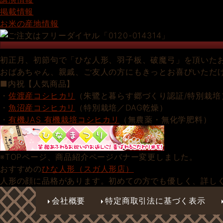
掲載情報
お米の産地情報
初正月、初節句で「ひな人形、羽子板、破魔弓」を頂いた
おばあちゃん、親戚、ご友人の方にもきっとお喜びいただ
■内祝【人気商品】
・
佐渡産コシヒカリ
（朱鷺と暮らす郷づくり認証/特別栽培
・
魚沼産コシヒカリ
（特別栽培／DAG乾燥）
・
有機JAS 有機栽培コシヒカリ
（無農薬・無化学肥料）
※TOPページ、商品紹介ページバナー変更しました。
おすすめの
ひな人形（スガ人形店）
人形の顔に品格があります。初めての方でも優しく、詳し
会社概要
特定商取引法に基づく表示