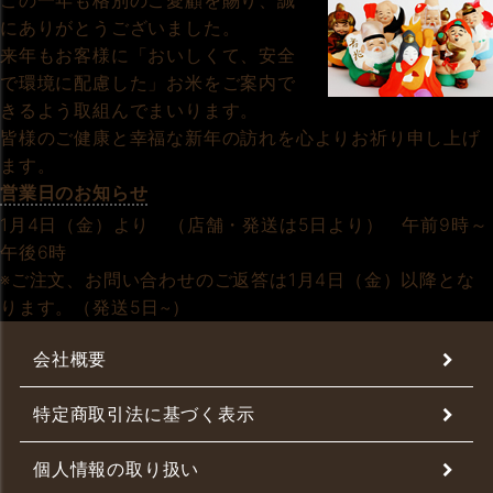
この一年も格別のご愛顧を賜り、誠
にありがとうございました。
来年もお客様に「おいしくて、安全
で環境に配慮した」お米をご案内で
きるよう取組んでまいります。
皆様のご健康と幸福な新年の訪れを心よりお祈り申し上げ
ます。
営業日のお知らせ
1月4日（金）より （店舗・発送は5日より） 午前9時～
午後6時
※ご注文、お問い合わせのご返答は1月4日（金）以降とな
ります。（発送5日~）
会社概要
特定商取引法に基づく表示
個人情報の取り扱い