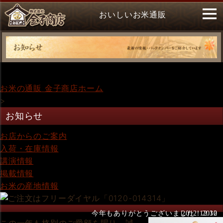
おいしいお米通販
お米の通販 金子商店ホーム
>
お知らせ
お店からのご案内
入荷・在庫情報
講演情報
掲載情報
お米の産地情報
今年もありがとうございました！2012
2012.12.30