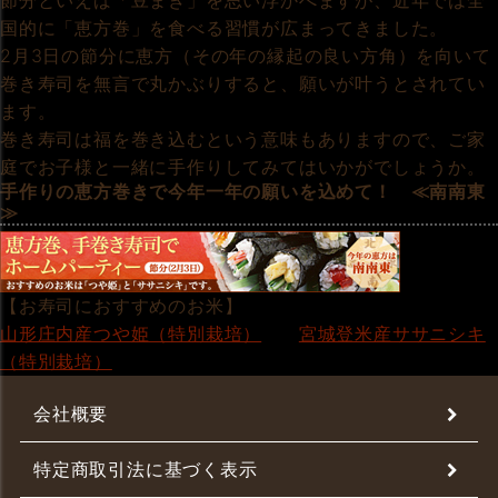
節分といえば「豆まき」を思い浮かべますが、近年では全
国的に「恵方巻」を食べる習慣が広まってきました。
2月3日の節分に恵方（その年の縁起の良い方角）を向いて
巻き寿司を無言で丸かぶりすると、願いが叶うとされてい
ます。
巻き寿司は福を巻き込むという意味もありますので、ご家
庭でお子様と一緒に手作りしてみてはいかがでしょうか。
手作りの恵方巻きで今年一年の願いを込めて！ ≪南南東
≫
【お寿司におすすめのお米】
山形庄内産つや姫（特別栽培）
宮城登米産ササニシキ
（特別栽培）
会社概要
特定商取引法に基づく表示