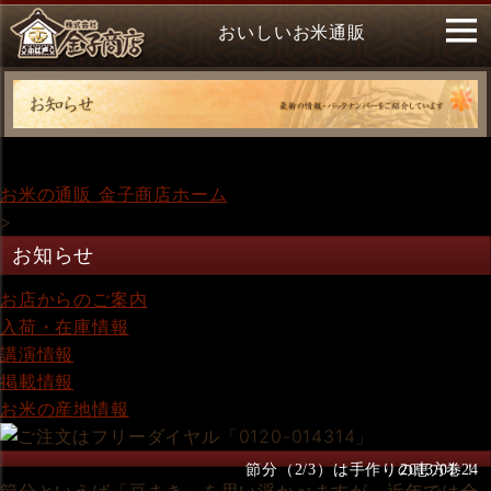
おいしいお米通販
お米の通販 金子商店ホーム
>
お知らせ
お店からのご案内
入荷・在庫情報
講演情報
掲載情報
お米の産地情報
節分（2/3）は手作りの恵方巻！
2013.01.24