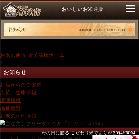
おいしいお米通販
お米の通販 金子商店ホーム
>
お知らせ
お店からのご案内
入荷・在庫情報
講演情報
掲載情報
お米の産地情報
母の日に贈る こだわり米でありがとう！2014
2014.04.01