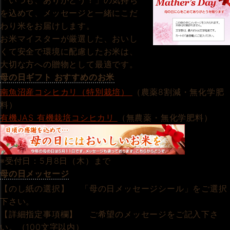
「いつも、ありがとう！」の気持ち
を込めて、メッセージと一緒にこだ
わり米をお届けします。
お米マイスターが厳選した、おいし
くて安全で環境に配慮したお米は、
大切な方への贈物として最適です。
母の日ギフト おすすめのお米
南魚沼産コシヒカリ（特別栽培）
（農薬8割減・無化学肥
料）
有機JAS 有機栽培コシヒカリ
（無農薬・無化学肥料）
※受付日：5月8日（木）まで
母の日メッセージ
【のし紙の選択】 「母の日メッセージシール」をご選択
下さい。
【詳細指定事項欄】 ご希望のメッセージをご記入下さ
い。（100文字以内）