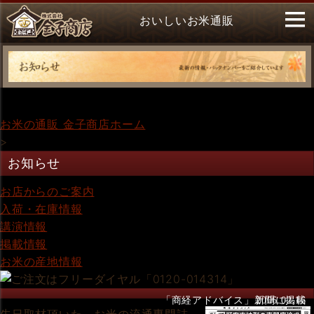
おいしいお米通販
お米の通販 金子商店ホーム
>
お知らせ
お店からのご案内
入荷・在庫情報
講演情報
掲載情報
お米の産地情報
「商経アドバイス」新聞に掲載
2006.02.16