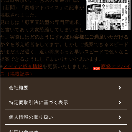
先日取材頂いた、お米の流通専門誌
（新聞）「商経アドバイス」に記事が
掲載されました。
見出しは「顧客直結型の専門店追求」
と書いてあり大変恐縮してしまいまし
た。実際には
どのようにすればお客様にご満足いただける
か？
を考え経営をしてます。しかしご提案できるスピード
がまだまだ遅く、近い将来もっと早いスピードで色々なご
提案できるようにしてまいりたいと思います。
※
メディア紹介情報
を更新いたしました。
商経アドバイ
ス（掲載記事）
会社概要
特定商取引法に基づく表示
個人情報の取り扱い
お問い合わせ