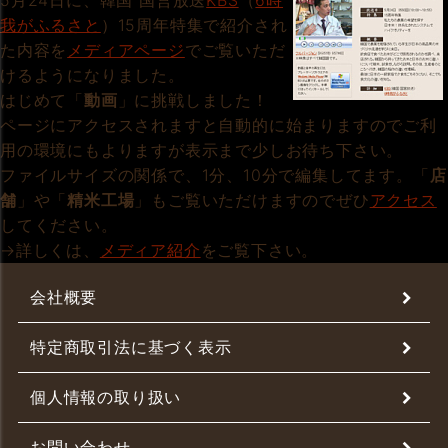
5月24日に、韓国 国営放送
KBS
（
6時
我がふるさと
）15周年特集で紹介され
た内容を
メディアページ
でご覧いただ
けるようになりました。
はじめて「
動画
」に挑戦しました！
ページにアクセスされますと自動的に始まりますのでご利
用の環境にもよりますが表示まで少しお待ち下さい。
ファイルサイズの関係で、1分、10分で編集してます。「
店
舗
」や「
精米工場
」もご覧いただけますのでぜひ
アクセス
してください。
→詳しくは、
メディア紹介
をご覧下さい。
会社概要
特定商取引法に基づく表示
個人情報の取り扱い
お問い合わせ