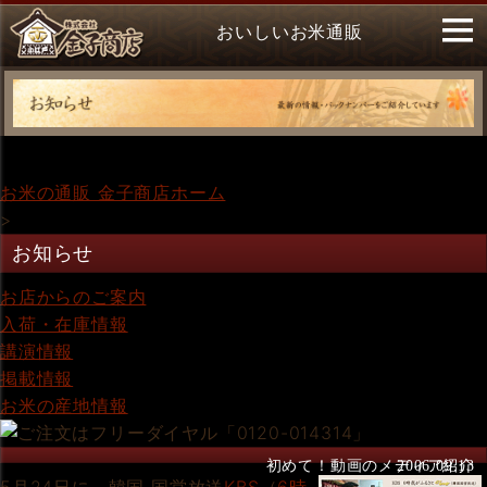
おいしいお米通販
お米の通販 金子商店ホーム
>
お知らせ
お店からのご案内
入荷・在庫情報
講演情報
掲載情報
お米の産地情報
初めて！動画のメディア紹介
2006.09.13