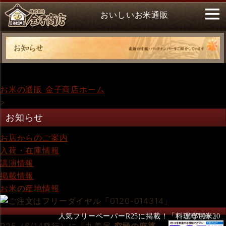
おいしいお米通販
お米の通販 金子商店ホーム
>
お知らせ
お店からのご案内
入荷・在庫情報
講演情報
掲載情報
お米の産地情報
人気フリーペーパーR25に掲載！「料理専用米」
2007.06.20