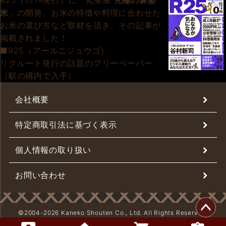
R25（6/14発行）に「丸美屋
究極の麻婆
米
」の開発、お米の特徴や料理に合わせた
お米の選び方など取材を頂き、その記事が
掲載されました！
■R25（アールニジュウゴ）
リクルート発行の話題のフリーペーパー
（駅の構内で入手）
会社概要
特定商取引法に基づく表示
個人情報の取り扱い
お問い合わせ
©2004-
2026 Kaneko Shouten Co., Ltd. All Rights Reserved.
ペー