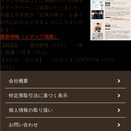
ラジオや雑誌などに掲載された内容を
メディアページに追加いたしました。
今後も引き続き「お米の良さ」を多く
の方にお伝えできるようにしてまいり
ます！
最新情報（メディア掲載）
【雑誌】 ・週刊女性（11/5） ・米
と流通 11月号（11/5）
【テレビ・ラジオ】 ・クロノス TOKYOFM（11/5、
11/12）
会社概要
特定商取引法に基づく表示
個人情報の取り扱い
お問い合わせ