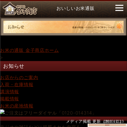
おいしいお米通販
お米の通販 金子商店ホーム
>
お知らせ
お店からのご案内
入荷・在庫情報
講演情報
掲載情報
お米の産地情報
メディア掲載 更新（2013/12）
2013.12.23