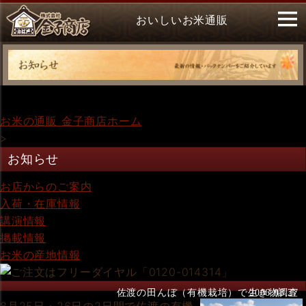
おいしいお米通販
お米の通販 金子商店ホーム
>
お知らせ
お店からのご案内
入荷・在庫情報
講演情報
掲載情報
お米の産地情報
佐渡の田んぼ（有機栽培）で生き物調査
2006.08.27