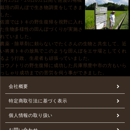
8月25日・26日の2日間で佐渡の有機
栽培の田んぼで生き物調査をしてきま
した。
佐渡ではトキの野生復帰を視野に入れ
た生物多様性の田んぼづくりが実施さ
れていました。
農薬・除草剤に頼らないでたくさんの生物と共生して、近
い将来トキの放鳥でこのような田んぼをエサ場としてくれ
るよう行政、生産者も頑張っていました。
コウノトリの野生復帰に成功した兵庫県豊中市の方もいら
っしゃり成功までの苦労を伺う事ができました。
会社概要
特定商取引法に基づく表示
個人情報の取り扱い
お問い合わせ