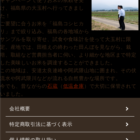
キャンペーンで使うお米の依頼を受
け、福島県の大玉村へ行ってきまし
た！
ご要望に合うお米を「福島コシヒカ
リ」まで絞り込み、福島の各地域から
サンプルを取り寄せ、試食や食味計を使って大玉村に限
定。産地では、田植えの終わった田んぼを見ながら、栽
培、取組など営農担当者に伺い、より細かな地区まで特定
した美味しいお米を調達することができました。
この地域は、安達太良連峰や阿武隈山地に囲まれ、その伏
流水や阿武隈川などが流れる自然豊かな場所です。
今でも、昔ながらの
石蔵
（
低温倉庫
）で大切に保管されて
いました。
会社概要
特定商取引法に基づく表示
個人情報の取り扱い