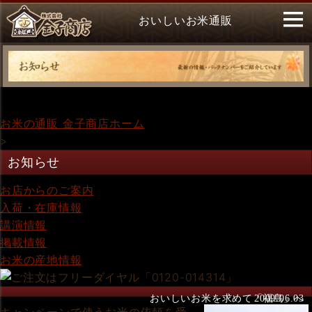
おいしいお米通販
お米の通販 金子商店ホーム
>
お知らせ
お店からのご案内
入荷・在庫情報
講演情報
掲載情報
お米の産地情報
おいしいお米を求めて「福島」へ
2009.06.03