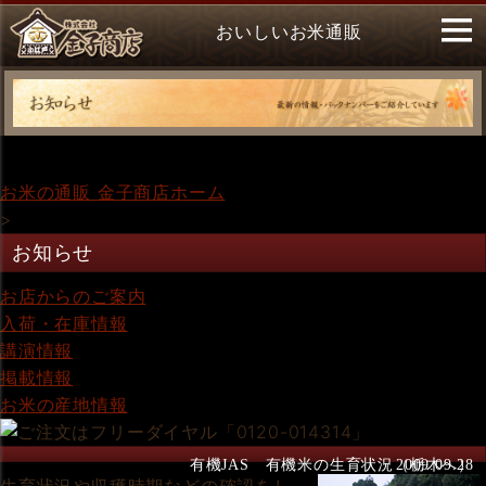
おいしいお米通販
お米の通販 金子商店ホーム
>
お知らせ
お店からのご案内
入荷・在庫情報
講演情報
掲載情報
お米の産地情報
有機JAS 有機米の生育状況（栃木へ）
2009.09.28