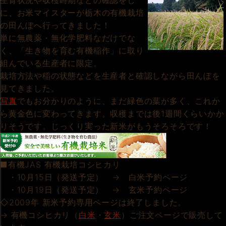
生育状況や収穫時期などの確認をし
に、お米マイスターが栃木の有機栽培
の田んぼへ行ってきました！
単に無農薬・無化学肥料なだけでな
く、「生き物を育む有機稲作」に取り
組んでいる生産者に限定。
栽培方法や稲の状態などを生産者と確認しながら田んぼを
見てきました。
写真
でもお分かりのように、まだ緑色の葉が多く、これか
ら黄金色に変わってきます。収穫までは後1週間くらいかか
りそうです。じっくり実った新米がもうそろそろです！
■有機JAS 有機栽培コシヒカリ
・10月15日（発送予定） → 白米予約ページ
・10月19日（発送予定） → 玄米予約ページ
◇2009年 新米予約専用ページは終了しました。
→ 有機コシヒカリ（
白米
・
玄米
）ご注文ページで販売して