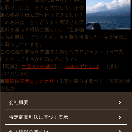
北京（中国）でお米の講演をした時に
も取り上げた、トキと共生している佐
渡の冬みず田んぼへ行ってきました！
このお米は、ぎりぎりまで農薬と化学
肥料を減らす環境に優しい、「生き物
を育む農法」でつくられ、今も野生復帰したトキが元気よ
く暮らしています。
この佐渡の取組が中国でも新たなプロジェクト（日中共
同）として４月から始まるそうです。
【写真】
生産者から説明
・
ふゆみずたんぼ
（撮影：
2009/1/30）
■
新潟佐渡産コシヒカリ
（朱鷺と暮らす郷づくり認証米/特
別栽培）
会社概要
特定商取引法に基づく表示
個人情報の取り扱い