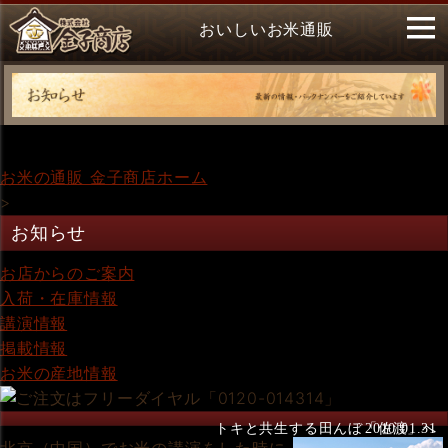
おいしいお米通販
お米の通販 金子商店ホーム
>
お知らせ
お店からのご案内
入荷・在庫情報
講演情報
掲載情報
お米の産地情報
トキと共生する田んぼ「佐渡」へ
2010.01.31