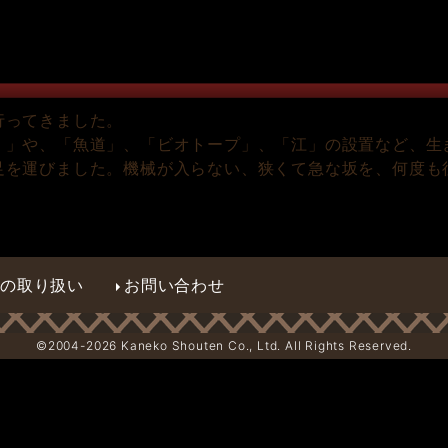
行ってきました。
）」や、「魚道」、「ビオトープ」、「江」の設置など、生
足を運びました。機械が入らない、狭くて急な坂を、何度も
報の取り扱い
お問い合わせ
©2004-
2026 Kaneko Shouten Co., Ltd. All Rights Reserved.